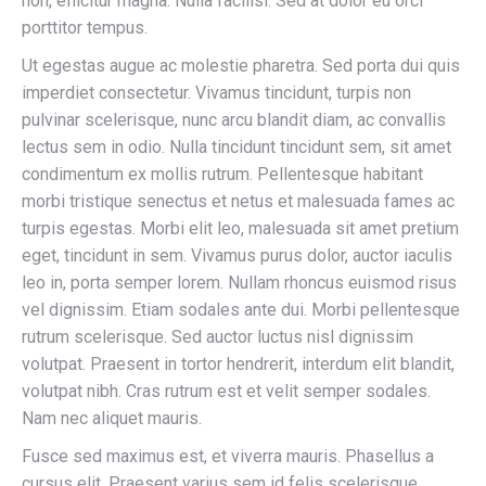
non, efficitur magna. Nulla facilisi. Sed at dolor eu orci
porttitor tempus.
Ut egestas augue ac molestie pharetra. Sed porta dui quis
imperdiet consectetur. Vivamus tincidunt, turpis non
pulvinar scelerisque, nunc arcu blandit diam, ac convallis
lectus sem in odio. Nulla tincidunt tincidunt sem, sit amet
condimentum ex mollis rutrum. Pellentesque habitant
morbi tristique senectus et netus et malesuada fames ac
turpis egestas. Morbi elit leo, malesuada sit amet pretium
eget, tincidunt in sem. Vivamus purus dolor, auctor iaculis
leo in, porta semper lorem. Nullam rhoncus euismod risus
vel dignissim. Etiam sodales ante dui. Morbi pellentesque
rutrum scelerisque. Sed auctor luctus nisl dignissim
volutpat. Praesent in tortor hendrerit, interdum elit blandit,
volutpat nibh. Cras rutrum est et velit semper sodales.
Nam nec aliquet mauris.
Fusce sed maximus est, et viverra mauris. Phasellus a
cursus elit. Praesent varius sem id felis scelerisque