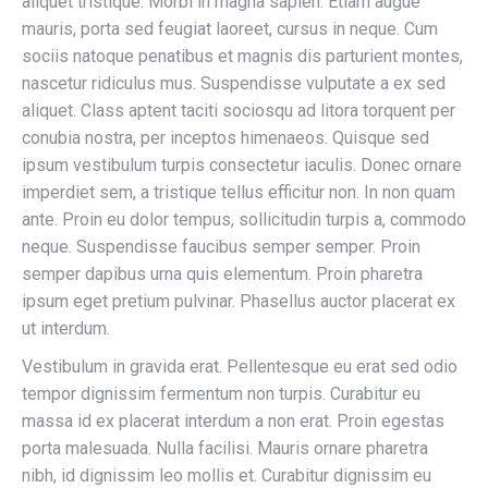
aliquet tristique. Morbi in magna sapien. Etiam augue
mauris, porta sed feugiat laoreet, cursus in neque. Cum
sociis natoque penatibus et magnis dis parturient montes,
nascetur ridiculus mus. Suspendisse vulputate a ex sed
aliquet. Class aptent taciti sociosqu ad litora torquent per
conubia nostra, per inceptos himenaeos. Quisque sed
ipsum vestibulum turpis consectetur iaculis. Donec ornare
imperdiet sem, a tristique tellus efficitur non. In non quam
ante. Proin eu dolor tempus, sollicitudin turpis a, commodo
neque. Suspendisse faucibus semper semper. Proin
semper dapibus urna quis elementum. Proin pharetra
ipsum eget pretium pulvinar. Phasellus auctor placerat ex
ut interdum.
Vestibulum in gravida erat. Pellentesque eu erat sed odio
tempor dignissim fermentum non turpis. Curabitur eu
massa id ex placerat interdum a non erat. Proin egestas
porta malesuada. Nulla facilisi. Mauris ornare pharetra
nibh, id dignissim leo mollis et. Curabitur dignissim eu