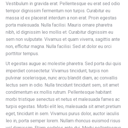
Vestibulum in gravida erat. Pellentesque eu erat sed odio
tempor dignissim fermentum non turpis. Curabitur eu
massa id ex placerat interdum a non erat. Proin egestas
porta malesuada. Nulla facilisi. Mauris ornare pharetra
nibh, id dignissim leo mollis et. Curabitur dignissim eu
sem non vulputate. Vivamus et quam viverra, sagittis ante
non, efficitur magna. Nulla facilisi. Sed at dolor eu orci
porttitor tempus.
Ut egestas augue ac molestie pharetra. Sed porta dui quis
imperdiet consectetur. Vivamus tincidunt, turpis non
pulvinar scelerisque, nunc arcu blandit diam, ac convallis
lectus sem in odio. Nulla tincidunt tincidunt sem, sit amet
condimentum ex mollis rutrum. Pellentesque habitant
morbi tristique senectus et netus et malesuada fames ac
turpis egestas. Morbi elit leo, malesuada sit amet pretium
eget, tincidunt in sem. Vivamus purus dolor, auctor iaculis
leo in, porta semper lorem. Nullam rhoncus euismod risus
vel dignissim. Etiam sodales ante dui. Morbi pellentesque