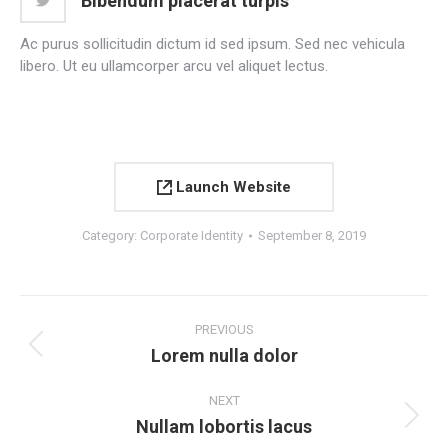
Bibendum placerat turpis
Ac purus sollicitudin dictum id sed ipsum. Sed nec vehicula
libero. Ut eu ullamcorper arcu vel aliquet lectus.
Launch Website
Category:
Corporate Identity
September 8, 2019
Project
navigation
PREVIOUS
Lorem nulla dolor
Previous
project:
NEXT
Nullam lobortis lacus
Next