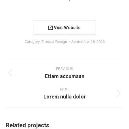
Visit Website
Category:
Product Design
September 28, 2016
Project
navigation
PREVIOUS
Etiam accumsan
Previous
project:
NEXT
Lorem nulla dolor
Next
project:
Related projects