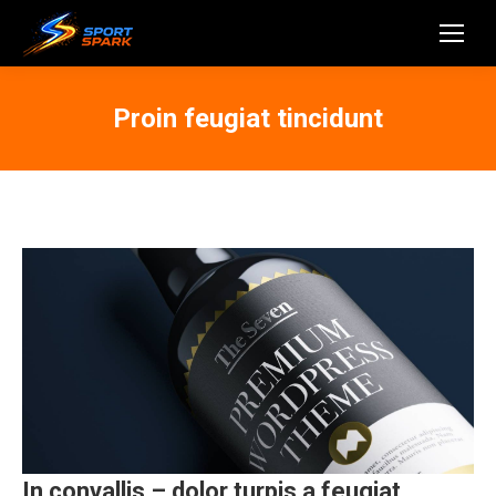
Proin feugiat tincidunt
In convallis – dolor turpis a feugiat