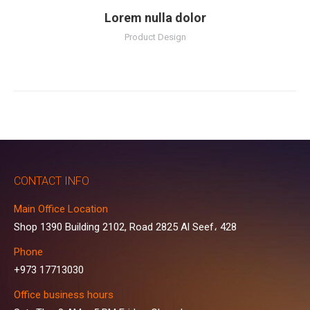
Lorem nulla dolor
Product Design
CONTACT INFO
Main Office Location
Shop 1390 Building 2102, Road 2825 Al Seef، 428
Phone
+973 17713030
Office business hours