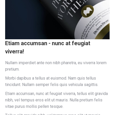
Etiam accumsan - nunc at feugiat
viverra!
Nullam imperdiet ante non nibh pharetra, eu viverra lorem
pretium.
Morbi dapibus a tellus at euismod. Nam quis tellus
tincidunt. Nullam semper felis quis vehicula sagittis.
Etiam accumsan, nunc at feugiat viverra, tellus elit gravida
nibh, vel tempus eros elit ut mauris. Nulla pretium felis
vitae purus mollis pellen tesque.